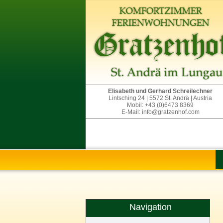
Elisabeth und Gerhard Schreilechner
Lintsching 24 | 5572 St. Andrä | Austria
Mobil: +43 (0)6473 8369
E-Mail: info@gratzenhof.com
Navigation