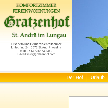
Elisabeth und Gerhard Schreilechner
Lintsching 24 | 5572 St. Andrä | Austria
Mobil: +43 (0)6473 8369
E-Mail: info@gratzenhof.com
Der Hof
Urlaub