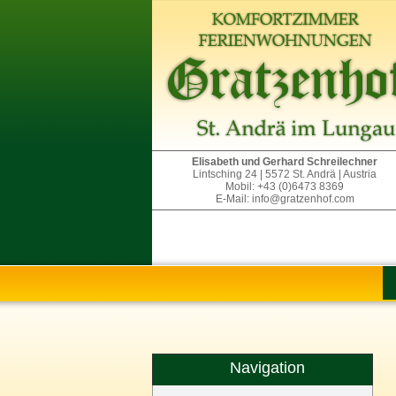
Elisabeth und Gerhard Schreilechner
Lintsching 24 | 5572 St. Andrä | Austria
Mobil: +43 (0)6473 8369
E-Mail: info@gratzenhof.com
Navigation