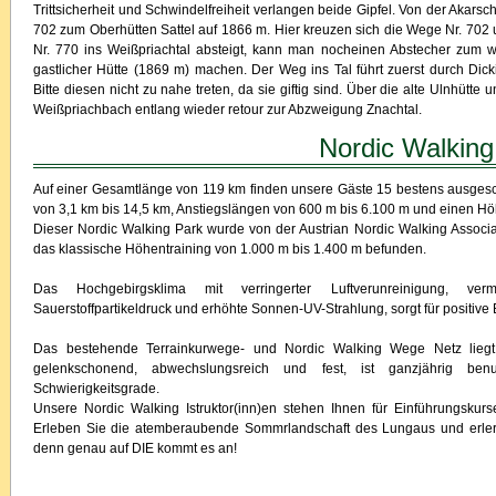
Trittsicherheit und Schwindelfreiheit verlangen beide Gipfel. Von der Akars
702 zum Oberhütten Sattel auf 1866 m. Hier kreuzen sich die Wege Nr. 702
Nr. 770 ins Weißpriachtal absteigt, kann man nocheinen Abstecher zum
gastlicher Hütte (1869 m) machen. Der Weg ins Tal führt zuerst durch Dick
Bitte diesen nicht zu nahe treten, da sie giftig sind. Über die alte Ulnhütte
Weißpriachbach entlang wieder retour zur Abzweigung Znachtal.
Nordic Walking
Auf einer Gesamtlänge von 119 km finden unsere Gäste 15 bestens ausgesc
von 3,1 km bis 14,5 km, Anstiegslängen von 600 m bis 6.100 m und einen H
Dieser Nordic Walking Park wurde von der Austrian Nordic Walking Associati
das klassische Höhentraining von 1.000 m bis 1.400 m befunden.
Das Hochgebirgsklima mit verringerter Luftverunreinigung, vermin
Sauerstoffpartikeldruck und erhöhte Sonnen-UV-Strahlung, sorgt für positiv
Das bestehende Terrainkurwege- und Nordic Walking Wege Netz liegt 
gelenkschonend, abwechslungsreich und fest, ist ganzjährig benu
Schwierigkeitsgrade.
Unsere Nordic Walking Istruktor(inn)en stehen Ihnen für Einführungskur
Erleben Sie die atemberaubende Sommrlandschaft des Lungaus und erlern
denn genau auf DIE kommt es an!