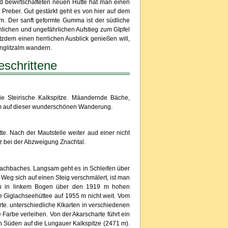
 bewirtschafteten neuen Hütte hat man einen
reber. Gut gestärkt geht es von hier auf dem
. Der sanft geformte Gumma ist der südliche
ichen und ungefährlichen Aufstieg zum GIpfel
tzdem einen herrlichen Ausblick genießen will,
nglitzalm wandern.
eschrittene
e Steirische Kalkspitze. Mäandernde Bäche,
em auf dieser wunderschönen Wanderung.
te. Nach der Mautstelle weiter aud einer nicht
z bei der Abzweigung Znachtal.
nachbaches. Langsam geht es in Schleifen über
eg sich auf einen Steig verschmälert, ist man
un in linkem Bogen über den 1919 m hohen
e Giglachseehüttee auf 1955 m nicht weit. Vom
e. unterschiedliche Klkarten in verschiedenen
 Farbe verleihen. Von der Akarscharte führt ein
ch Süden auf die Lungauer Kalkspitze (2471 m).