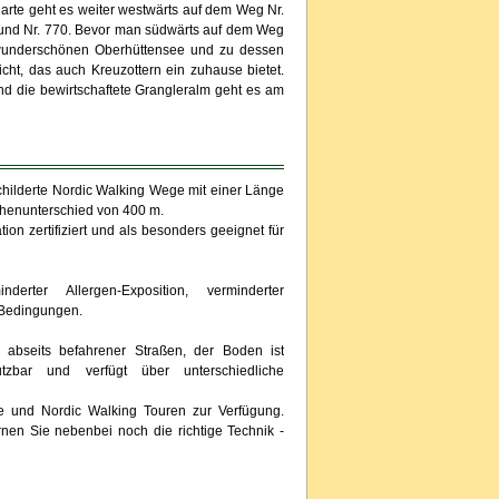
charte geht es weiter westwärts auf dem Weg Nr.
 und Nr. 770. Bevor man südwärts auf dem Weg
 wunderschönen Oberhüttensee und zu dessen
icht, das auch Kreuzottern ein zuhause bietet.
 und die bewirtschaftete Grangleralm geht es am
hilderte Nordic Walking Wege mit einer Länge
öhenunterschied von 400 m.
on zertifiziert und als besonders geeignet für
derter Allergen-Exposition, verminderter
e Bedingungen.
abseits befahrener Straßen, der Boden ist
tzbar und verfügt über unterschiedliche
se und Nordic Walking Touren zur Verfügung.
en Sie nebenbei noch die richtige Technik -