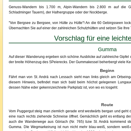
Genuss-Wandern bis 1.700 m, Alpin-Wandern bis 2.800 m auf die Gi
Schladminger Tauern), der Hafnergruppe oder der Nockberge.
"Von Bergsee zu Bergsee, von Hütte zu Hütte"! An die 60 Gebirgsseen locken
Übernachten Sie auf einer der zahlreichen Schutzhütten und setzen Sie Ihre 
Vorschlag für eine leicht
Gumma
Auf dieser Wanderung ergeben sich schöne Ausblicke auf zahlreiche Gipfel de
der breite Höhenzug des SPeierecks. Der Gummakessel beherbergt viele Keg
Beginn
Fährt man von St. Andrä nach Lessach sieht man links gleich am Ortseinga
diesem Hinweis, befindet man sich bald beim höchst gelegenen Lungau
dessen Nähe eder gekennzeichnete Parkplatz ist, von wo es losgeht.
Route
Vom Puggergut steig man ziemlich gerade erst westwärts bergan und geht d
eine nach rechts ziehende Schneise öffnet. Gemächlich geht es entlang d
auch die Wanderwege aus Göriach (Nr. 765) bzw St. Andrä kommend st
Gumma. DIe Wegmarkeirung ist nun nicht mehr blau-weiß, sondern weiß-ro