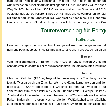
man aus der Senke zur WIldbachhütte. Von der 1806m hoch gelegenen und
wunderschönen Ausblick auf die umliegenden GIpfel wie den 2740m hohen P
Weg Nr. 765 die restlichen 500 Höhenmeter weiter zum Gumma aud 2316m
Ausläufer des viel schrofferen KAsereck-Kammes und gewährt einen gemächl
mit einem herrlichen Panoramablick. Wer nicht so hoch hinaus will, aber tro
kann in einer halben Stunde entlang eines fast ebenen Almweges zu der Gra
Tourenvorschlag für Fortg
Kalkspitzen
Famose hochgebirgsähnliche Ausblicke garantieren die Lungauer und di
herrliche Feuchtgebiete, ungezähmte Wasserfälle und Tiere begegnen ein
Beginn
Vom Familienbauernhof - Binder mit dem Auto zur Jausenstation Dicktlerhüt
asphaltierten Talstraße bis zum ausgeschilderten und eingezäunten Parkplat
Route
Gleich am Parkplatz (1278 m) beginnt der breite Weg Nr. 771 entlang des Z
feuchte Wiesen durch das Znachtal. Wenn die Hänge karger werden und der W
bereits aud 1620 m Höhe bei der Greinmeister Alm. Der Weg geht n
Schatzbühel zum Znachsattel auf 2059m. Für eine erste EInkehrpause ist di
Znachsattel folgt man dem Tauernhöhenweg Nr. 702 westwärts zur Akarschart
Farben finden sich in diesem Hochtal, die dem Weißpriachtal seine bläuliche
Steig nach Norden aud die Steirische Kalkspitze (2459 m) und ein Steig na