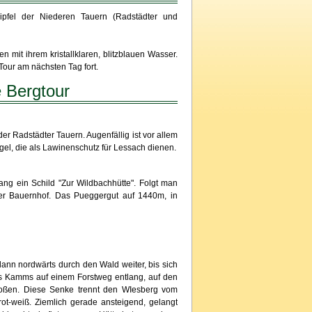
pfel der Niederen Tauern (Radstädter und
 mit ihrem kristallklaren, blitzblauen Wasser.
Tour am nächsten Tag fort.
e Bergtour
r Radstädter Tauern. Augenfällig ist vor allem
el, die als Lawinenschutz für Lessach dienen.
ng ein Schild "Zur Wildbachhütte". Folgt man
er Bauernhof. Das Pueggergut auf 1440m, in
ann nordwärts durch den Wald weiter, bis sich
es Kamms auf einem Forstweg entlang, auf den
oßen. Diese Senke trennt den WIesberg vom
t-weiß. Ziemlich gerade ansteigend, gelangt