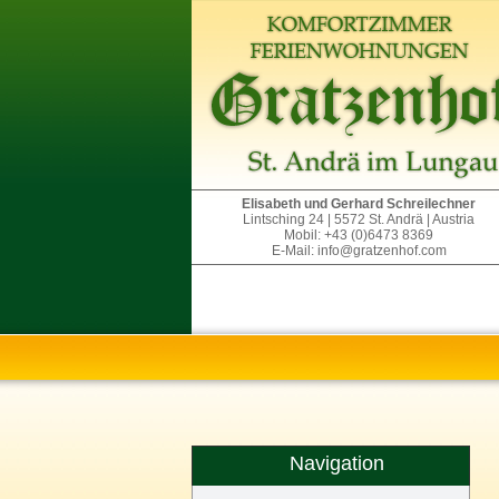
Elisabeth und Gerhard Schreilechner
Lintsching 24 | 5572 St. Andrä | Austria
Mobil: +43 (0)6473 8369
E-Mail: info@gratzenhof.com
Navigation